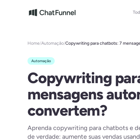
Pular para o conteúdo
Tod
Home
/
Automação
/
Copywriting para chatbots: 7 mensag
automáticas que convertem?
Automação
Copywriting para
mensagens auto
convertem?
Aprenda copywriting para chatbots e 
de verdade: aumente suas vendas usand