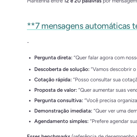
Mantenha entre
12 e 20 palavras
por mensagem pa
**7 mensagens automáticas te
-
Pergunta direta:
“Quer falar agora com noss
Descoberta de solução:
“Vamos descobrir o p
Cotação rápida:
“Posso consultar sua cotaç
Proposta de valor:
“Quer aumentar suas vend
Pergunta consultiva:
“Você precisa organiza
Demonstração imediata:
“Quer ver uma dem
Agendamento simples:
“Prefere agendar sua
Esses benchmarks
(referência de desempenho 