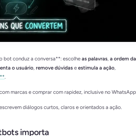
o bot conduz a conversa**: escolhe
as palavras
,
a ordem da
ienta o usuário
,
remove dúvidas
e
estimula a ação
,
**
.
r com marcas e comprar com rapidez, inclusive no WhatsApp
screvem diálogos curtos, claros e orientados a ação.
tbots importa