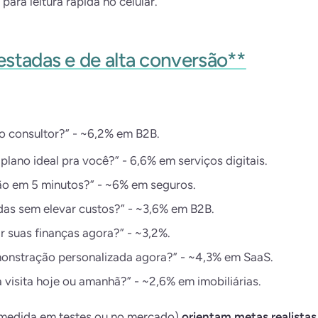
ra leitura rápida no celular.
stadas e de alta conversão**
o consultor?” - ~6,2% em B2B.
lano ideal pra você?” - 6,6% em serviços digitais.
ão em 5 minutos?” - ~6% em seguros.
as sem elevar custos?” - ~3,6% em B2B.
r suas finanças agora?” - ~3,2%.
onstração personalizada agora?” - ~4,3% em SaaS.
 visita hoje ou amanhã?” - ~2,6% em imobiliárias.
medida em testes ou no mercado)
orientam metas realistas