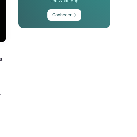
seu WhatsApp
Conhecer
s
.