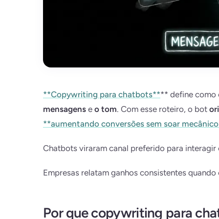
**Copywriting para chatbots**
** define como 
mensagens
e
o tom
. Com esse roteiro, o bot
or
**aumentando conversões sem soar mecânico
Chatbots viraram canal preferido para interagi
Empresas relatam ganhos consistentes quando e
Por que copywriting para cha